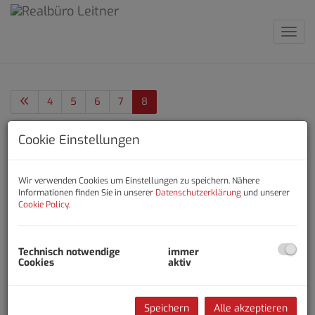
Navig
4
5
6
7
8
Cookie Einstellungen
Erfolgreich verkauft
Einfamilienhaus im Originalzustand
in ruhiger Lage
Wir verwenden Cookies um Einstellungen zu speichern. Nähere
Informationen finden Sie in unserer
Datenschutzerklärung
und unserer
4600 Wels
Cookie Policy
.
Zimmer
Fläche
Technisch notwendige
immer
2
6
ca. 122 m
Erfolgreich verkauft
Cookies
aktiv
Speichern
Alle akzeptieren