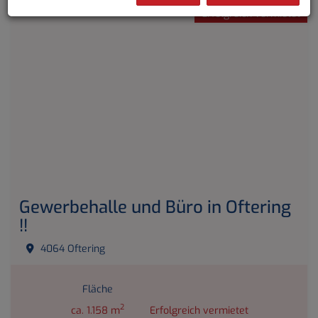
Erfolgreich vermietet
Gewerbehalle und Büro in Oftering
!!
4064 Oftering
Fläche
2
ca. 1.158 m
Erfolgreich vermietet