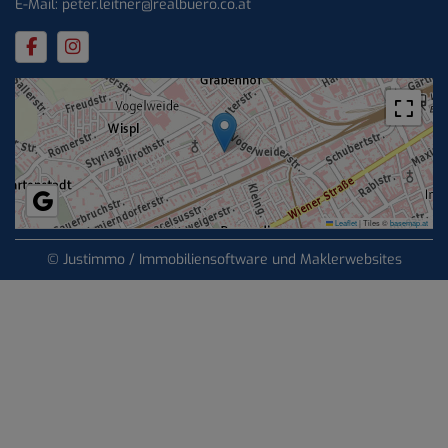
E-Mail:
peter.leitner@realbuero.co.at
Leaflet
|
Tiles ©
basemap.at
©
Justimmo / Immobiliensoftware und Maklerwebsites