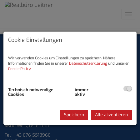
Navig
Cookie Einstellungen
Kontakt
Wir verwenden Cookies um Einstellungen zu speichern. Nähere
Partner
Informationen finden Sie in unserer
Datenschutzerklärung
und unserer
Cookie Policy
.
Impressum
Datenschutzinformation
Technisch notwendige
immer
Mitarbeiter Login
Cookies
aktiv
Adresse
Speichern
Alle akzeptieren
Leopold-Bauer-Straße 20
4600 Wels, Österreich
Tel.:
+43 676 5518966